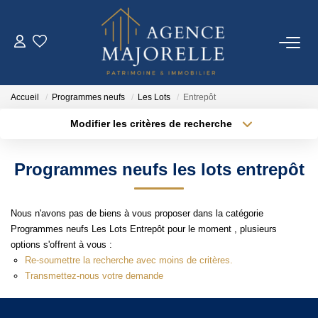
ACHETER
Accueil
Programmes neufs
Les Lots
Entrepôt
LOUER
Modifier les critères de recherche
Localisation
Type de transaction
Surface min
ESTIMER
Programmes neufs les lots entrepôt
Type de bien
Plus de critères
Budget max
FAIRE GÉRER
Nous n'avons pas de biens à vous proposer dans la catégorie
Créer une alerte
Programmes neufs Les Lots Entrepôt pour le moment , plusieurs
IMMO NEUF
options s'offrent à vous :
Re-soumettre la recherche avec moins de critères.
Transmettez-nous votre demande
NOTRE AGENCE
Notre Agence