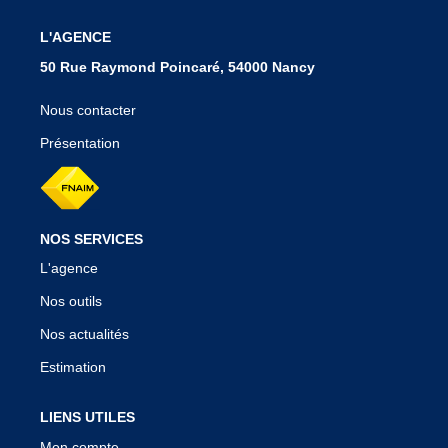
découvrir ce magnifique appartement qui pourrait bien
devenir votre nouveau chez-vous : 03.83.53.93.43 Une
L'AGENCE
visite virtuelle est disponible sur demande. Les
50 Rue Raymond Poincaré, 54000 Nancy
informations sur les risques auxquels ce bien est exposé
sont disponibles sur le site Géorisques :
Nous contacter
www.georisques.gouv.fr
Présentation
NOS SERVICES
L'agence
Nos outils
Nos actualités
Estimation
LIENS UTILES
Mon compte