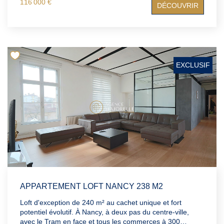
116 000 €
DÉCOUVRIR
ses éléments typiques du début du siècle dernier : des
parquets de chêne, ses cheminées en marbre, les
moulures au plafond et sa belle hauteur... L'appartement
propose aujourd'hui une belle base de rénovation avec un
fort potentiel d'aménagement. Des travaux sont à prévoir,
mais ils représentent une véritable opportunité de
repenser entièrement les espaces et de créer un
EXCLUSIF
agréable F3, parfaitement adapté à une résidence
principale de charme ou à un investissement patrimonial.
Un bel immeuble à faibles charges et un emplacement
stratégique constituent de véritables atouts pour profiter
de l'écrin de nature qu'offre le Parc Sainte Marie et la
proximité des commerces, des lignes de bus desservant
rapidement le centre-ville et la gare. Contactez dès
maintenant Nelson Afonso de l'Agence Majorelle pour
découvrir ce bien de caractère et imaginer votre futur
projet.
APPARTEMENT LOFT NANCY 238 M2
Loft d'exception de 240 m² au cachet unique et fort
potentiel évolutif. À Nancy, à deux pas du centre-ville,
avec le Tram en face et tous les commerces à 300