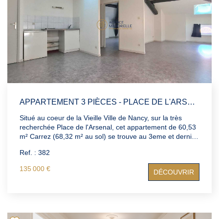
créer un intérieur à votre image dans un secteur
recherché.
APPARTEMENT 3 PIÈCES - PLACE DE L'ARSENAL, VIEILLE VILLE DE NANCY - 60,53 M² CARREZ (68,32 M² AU SOL)
Situé au coeur de la Vieille Ville de Nancy, sur la très
recherchée Place de l'Arsenal, cet appartement de 60,53
m² Carrez (68,32 m² au sol) se trouve au 3eme et dernier
étage d'un bâtiment ancien plein de charme, typique du
Ref. : 382
centre historique. Un emplacement exceptionnel, à
proximité immédiate des rues animées, monuments,
135 000 €
DÉCOUVRIR
restaurants et commodités. Composé de 3 pièces dont
une chambre, ce logement offre un agencement
fonctionnel et de beaux volumes sous toiture. Il est vendu
vide, idéal pour une résidence principale ou un
investissement locatif dans un secteur à forte demande.