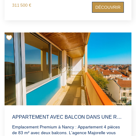
des prestations d'exception pour un confort absolu. Dès
311 500 €
DÉCOUVRIR
l'entrée, l'atmosphère est épurée et contemporaine :
grandes surfaces vitrées, lignes modernes, placards
intégrés et chauffage au sol qui libère totalement les
espaces de vie. Chaque détail a été pensé pour
conjuguer esthétique et fonctionnalité. L'appartement se
compose de deux chambres, chacune bénéficiant de sa
propre salle d'eau privative au design actuel et raffiné. La
spacieuse pièce de vie, baignée de lumière naturelle,
s'ouvre sur une terrasse exceptionnelle de 60 m²,
partiellement végétalisée, offrant une vue imprenable sur
le lac et la forêt : un cadre rare, apaisant et inspirant, en
parfaite communion avec la nature. Un garage privatif
vient compléter ce bien d'exception. Venez découvrir cet
appartement perché en pleine nature et laissez-vous
séduire par son cadre unique et ses prestations haut de
gamme.
APPARTEMENT AVEC BALCON DANS UNE RÉSIDENCE AVEC ASCENSEUR EN CENTRE VILLE DE NANCY
Emplacement Premium à Nancy : Appartement 4 pièces
de 83 m² avec deux balcons. L'agence Majorelle vous