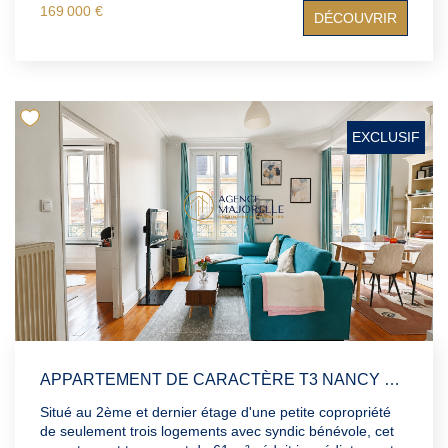
cadre de vie privilégié, à deux pas de tous les
169 000 €
DÉCOUVRIR
commerces, écoles et transports. Dès l'entrée, vous serez
séduit par une pièce de vie spacieuse et baignée de
lumière, sublimée par ses quatre vélux et ses ouvertures
donnant directement sur la place. Un espace idéal pour
profiter pleinement de la vie en centre-ville tout en
conservant une atmosphère chaleureuse et paisible.
L'appartement se compose de : Une belle pièce de vie
EXCLUSIF
salon / salle à manger Une cuisine équipée fonctionnelle
Deux chambres confortables Un bureau, parfait pour le
télétravail ou une chambre d'appoint Deux salles de bain,
un véritable confort au quotidien Une rénovation partielle
a déjà été réalisée, permettant de bénéficier d'un bien en
très bon état général. Côté performance énergétique, ce
duplex affiche un excellent DPE classé C, garantissant un
bon niveau de confort thermique et des consommations
maîtrisées. Visuels meublés à l'aide de l'intelligence
artificielle, proposés à titre d'illustration et de projection.
Le bien est vendu non meublé. Les informations sur les
risques auxquels ce bien est exposé sont disponibles sur
APPARTEMENT DE CARACTÈRE T3 NANCY 61 M2
le site Géorisques : www.georisques.gouv.fr
Situé au 2ème et dernier étage d'une petite copropriété
de seulement trois logements avec syndic bénévole, cet