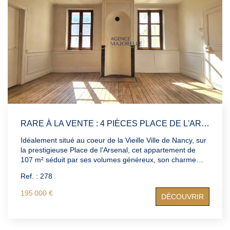
Notre Agence
Nos Témoignages
Nos Actualités
CONTACT
EN
RARE À LA VENTE : 4 PIÈCES PLACE DE L'ARSENAL - VIEILLE VILLE DE NANCY
Idéalement situé au coeur de la Vieille Ville de Nancy, sur
la prestigieuse Place de l'Arsenal, cet appartement de
107 m² séduit par ses volumes généreux, son charme
ancien et sa vue imprenable sur l'une des plus belles
Ref. : 278
places du centre historique. Composé de 4 pièces dont 2
chambres, il bénéficie d'une luminosité exceptionnelle
195 000 €
DÉCOUVRIR
grâce à sa superbe exposition. De beaux éléments de
caractère viennent renforcer son authenticité et offrent un
cachet rare, laissant entrevoir un très fort potentiel après
rafraîchissement. Ce bien allie confort énergétique et