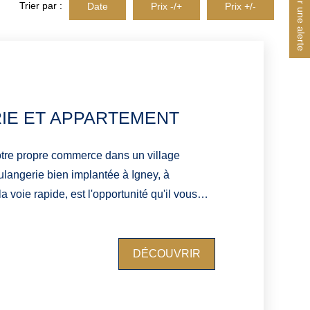
Créer une alerte
Trier par :
Date
Prix -/+
Prix +/-
IE ET APPARTEMENT
otre propre commerce dans un village
langerie bien implantée à Igney, à
 voie rapide, est l'opportunité qu'il vous
mprend : Le fonds de commerce,
nes. Les murs de l'immeuble :
DÉCOUVRIR
n activité, et un appartement de 94 m2 situé
de nombreuses possibilités. Des places