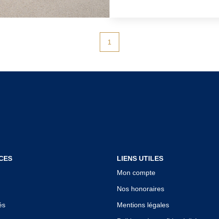
de stationnement et u
pour la commodité des clients. La boulang
activité et génère un b
située dans un village
1
attirant de nombreux clients fidèles
disponible sur deman
mieux comprendre vos besoins et p
étudiés avec sérieux et attention. Ne la
occasion ! Pour plus d
contactez-nous.
CES
LIENS UTILES
Mon compte
Nos honoraires
és
Mentions légales