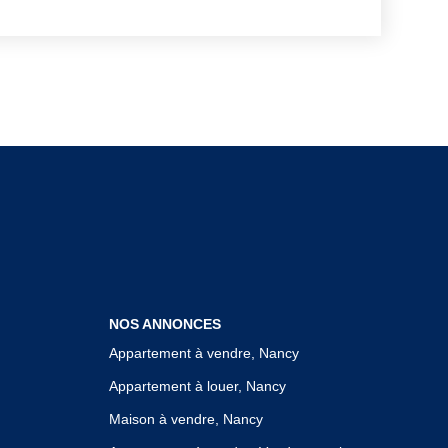
n arrêt minute juste devant le commerce
erie est en pleine
on chiffre d'affaires. Elle est parfaitement
 qui bénéficie d'une forte dynamique locale,
. Le dossier complet est
de, après un échange téléphonique pour
rojets. Tous les projets seront
issez pas passer cette
'informations ou pour convenir d'une visite,
NOS ANNONCES
Appartement à vendre, Nancy
Appartement à louer, Nancy
Maison à vendre, Nancy