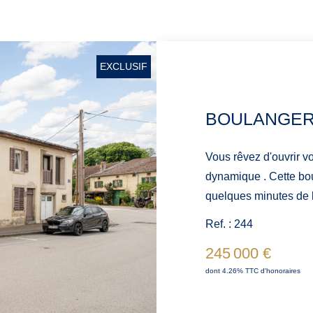
EXCLUSIF
BOULANGER
Vous rêvez d'ouvrir v
dynamique . Cette bou
quelques minutes de la
faut . Le prix de vente est de 245 000 €, honoraires inclus et à la
Ref. : 244
charge de l'acquéreur. L'offre co
245 000 €
entièrement équipé avec les machi
dont 4.26% TTC d'honoraires
un local commercial e
au premier étage, offrant 