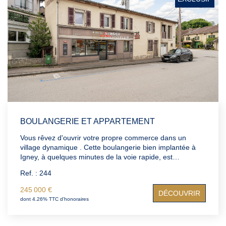
Notre Agence
Nos Témoignages
Nos Actualités
CONTACT
EN
BOULANGERIE ET APPARTEMENT
Vous rêvez d'ouvrir votre propre commerce dans un
village dynamique . Cette boulangerie bien implantée à
Igney, à quelques minutes de la voie rapide, est
l'opportunité qu'il vous faut . Le prix de vente est de 245
Ref. : 244
000 €, honoraires inclus et à la charge de l'acquéreur.
L'offre comprend : Le fonds de commerce, entièrement
245 000 €
DÉCOUVRIR
équipé avec les machines. Les murs de l'immeuble : un
dont 4.26% TTC d'honoraires
local commercial en activité, et un appartement de 94 m2
situé au premier étage, offrant de nombreuses
possibilités. Des places de stationnement et un arrêt