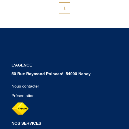
minute juste devant le commerce pour la commodité des
1
clients. La boulangerie est en pleine activité et génère un
bon chiffre d'affaires. Elle est parfaitement située dans un
village qui bénéficie d'une forte dynamique locale, attirant
de nombreux clients fidèles. Le dossier complet est
disponible sur demande, après un échange téléphonique
pour mieux comprendre vos besoins et projets. Tous les
projets seront étudiés avec sérieux et attention. Ne
laissez pas passer cette occasion ! Pour plus
d'informations ou pour convenir d'une visite, contactez-
nous.
L'AGENCE
50 Rue Raymond Poincaré, 54000 Nancy
Nous contacter
Présentation
NOS SERVICES