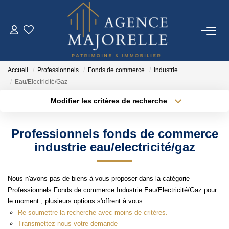
ACHETER
Accueil
Professionnels
Fonds de commerce
Industrie
LOUER
Eau/Electricité/Gaz
Modifier les critères de recherche
Type de transaction
Localisation
ESTIMER
Acheter
Localisation
Professionnels fonds de commerce
Type de bien
FAIRE GÉRER
Sélectionnez...
Surface min
industrie eau/electricité/gaz
Plus de critères
Budget max
IMMO NEUF
Nous n'avons pas de biens à vous proposer dans la catégorie
Professionnels Fonds de commerce Industrie Eau/Electricité/Gaz pour
Créer une alerte
le moment , plusieurs options s'offrent à vous :
NOTRE AGENCE
Re-soumettre la recherche avec moins de critères.
Transmettez-nous votre demande