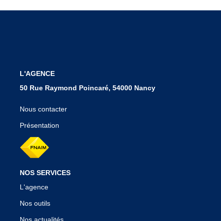
Notre Agence
Nos Témoignages
Nos Actualités
CONTACT
L'AGENCE
50 Rue Raymond Poincaré, 54000 Nancy
EN
Nous contacter
Présentation
NOS SERVICES
L'agence
Nos outils
Nos actualités