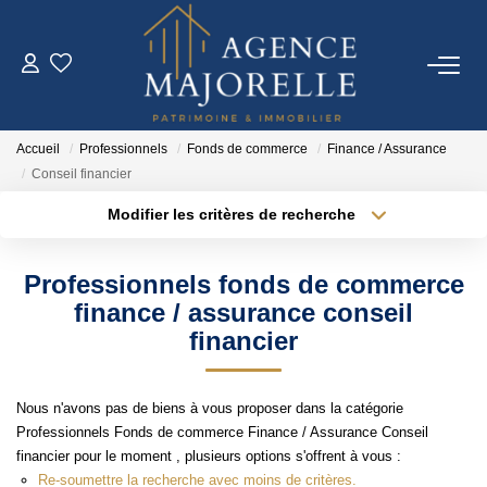
ACHETER
Accueil
Professionnels
Fonds de commerce
Finance / Assurance
LOUER
Conseil financier
Modifier les critères de recherche
Type de transaction
Localisation
ESTIMER
Acheter
Localisation
Professionnels fonds de commerce
Type de bien
FAIRE GÉRER
Sélectionnez...
Surface min
finance / assurance conseil
financier
Plus de critères
Budget max
IMMO NEUF
Nous n'avons pas de biens à vous proposer dans la catégorie
Créer une alerte
Professionnels Fonds de commerce Finance / Assurance Conseil
NOTRE AGENCE
financier pour le moment , plusieurs options s'offrent à vous :
Re-soumettre la recherche avec moins de critères.