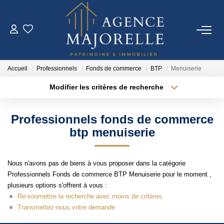
ACHETER
Accueil
Professionnels
Fonds de commerce
BTP
Menuiserie
LOUER
Modifier les critères de recherche
Type de transaction
Localisation
Acheter
Localisation
ESTIMER
Professionnels fonds de commerce
Type de bien
Sélectionnez...
Surface min
btp menuiserie
FAIRE GÉRER
Plus de critères
Budget max
Nous n'avons pas de biens à vous proposer dans la catégorie
IMMO NEUF
Professionnels Fonds de commerce BTP Menuiserie pour le moment ,
Créer une alerte
plusieurs options s'offrent à vous :
Re-soumettre la recherche avec moins de critères.
NOTRE AGENCE
Transmettez-nous votre demande