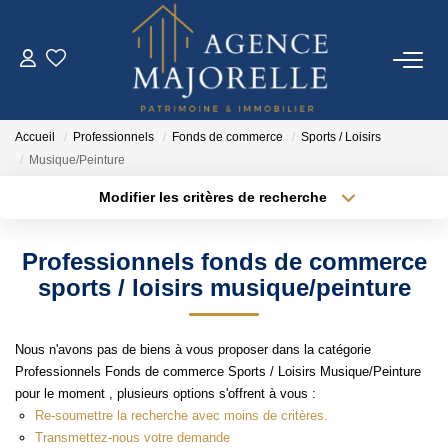
ACHETER
Accueil
Professionnels
Fonds de commerce
Sports / Loisirs
LOUER
Musique/Peinture
Modifier les critères de recherche
Type de transaction
Localisation
ESTIMER
Acheter
Localisation
Professionnels fonds de commerce
Type de bien
FAIRE GÉRER
Sélectionnez...
Surface min
sports / loisirs musique/peinture
Plus de critères
Budget max
IMMO NEUF
Nous n'avons pas de biens à vous proposer dans la catégorie
Professionnels Fonds de commerce Sports / Loisirs Musique/Peinture
Créer une alerte
pour le moment , plusieurs options s'offrent à vous :
NOTRE AGENCE
Re-soumettre la recherche avec moins de critères.
Transmettez-nous votre demande