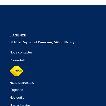
Notre Agence
Nos Témoignages
Nos Actualités
CONTACT
L'AGENCE
50 Rue Raymond Poincaré, 54000 Nancy
EN
Nous contacter
Présentation
NOS SERVICES
L'agence
Nos outils
Nos actualités