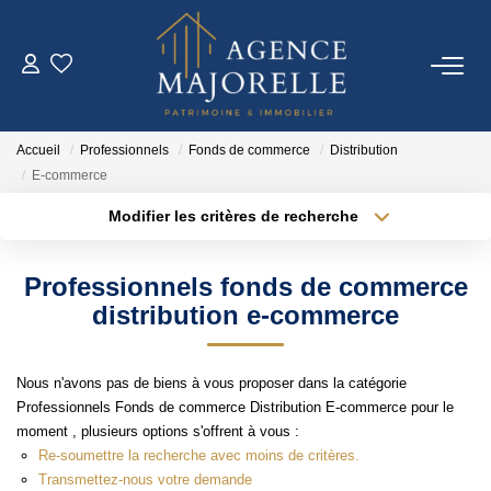
ACHETER
Accueil
Professionnels
Fonds de commerce
Distribution
LOUER
E-commerce
Modifier les critères de recherche
ESTIMER
Localisation
Type de transaction
Surface min
Professionnels fonds de commerce
Type de bien
FAIRE GÉRER
distribution e-commerce
Plus de critères
Budget max
IMMO NEUF
Créer une alerte
Nous n'avons pas de biens à vous proposer dans la catégorie
Professionnels Fonds de commerce Distribution E-commerce pour le
moment , plusieurs options s'offrent à vous :
NOTRE AGENCE
Re-soumettre la recherche avec moins de critères.
Transmettez-nous votre demande
Notre Agence