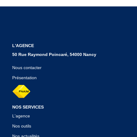
Notre Agence
Nos Témoignages
Nos Actualités
CONTACT
L'AGENCE
50 Rue Raymond Poincaré, 54000 Nancy
EN
Nous contacter
Présentation
NOS SERVICES
L'agence
Nos outils
Nos actualités