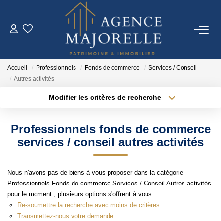
ACHETER
Accueil
Professionnels
Fonds de commerce
Services / Conseil
LOUER
Autres activités
Modifier les critères de recherche
Type de transaction
Localisation
ESTIMER
Acheter
Localisation
Professionnels fonds de commerce
Type de bien
FAIRE GÉRER
Sélectionnez...
Surface min
services / conseil autres activités
Plus de critères
Budget max
IMMO NEUF
Nous n'avons pas de biens à vous proposer dans la catégorie
Professionnels Fonds de commerce Services / Conseil Autres activités
Créer une alerte
pour le moment , plusieurs options s'offrent à vous :
NOTRE AGENCE
Re-soumettre la recherche avec moins de critères.
Transmettez-nous votre demande