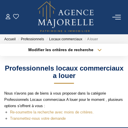
ACHETER
Accueil
Professionnels
Locaux commerciaux
A louer
LOUER
Modifier les critères de recherche
Type de transaction
Localisation
Acheter
Localisation
ESTIMER
Professionnels locaux commerciaux
Type de bien
Sélectionnez...
Surface min
a louer
FAIRE GÉRER
Plus de critères
Budget max
Nous n'avons pas de biens à vous proposer dans la catégorie
IMMO NEUF
Professionnels Locaux commerciaux A louer pour le moment , plusieurs
Créer une alerte
options s'offrent à vous :
Re-soumettre la recherche avec moins de critères.
NOTRE AGENCE
Transmettez-nous votre demande