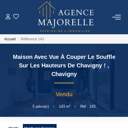
ACHETER
Accueil
Référence 143
LOUER
Maison Avec Vue À Couper Le Souffle
ESTIMER
Sur Les Hauteurs De Chavigny !
,
Chavigny
FAIRE GÉRER
Vendu
IMMO NEUF
5
pièce(s)
•
143
m²
•
Réf : 143
NOTRE AGENCE