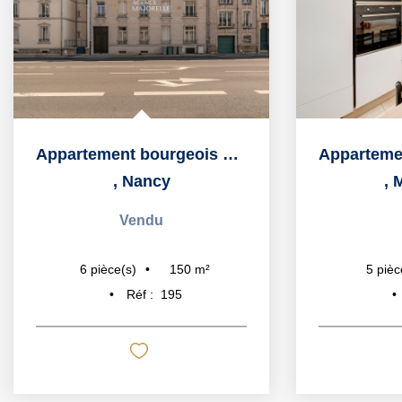
Appartement bourgeois de Type 6, 150m2 avec dépendances !
,
Nancy
,
M
Vendu
150
m²
6
pièce(s)
5
pièc
Réf :
195