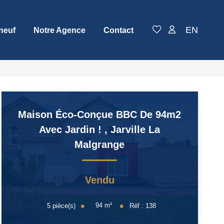
EN
neuf
Notre Agence
Contact
Maison Éco-Conçue BBC De 94m2
Avec Jardin !
,
Jarville La
Malgrange
Vendu
94
m²
5
pièce(s)
Réf :
138