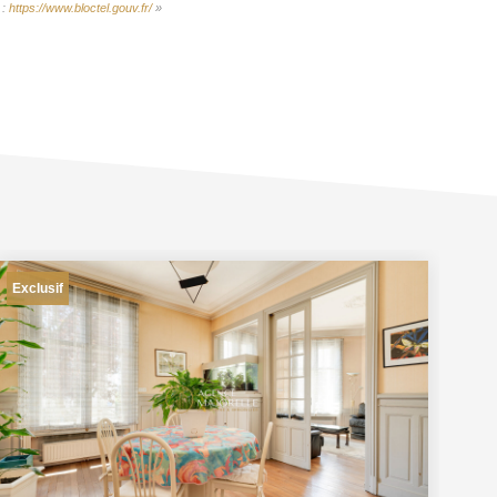
 :
https://www.bloctel.gouv.fr/
»
Exclusif