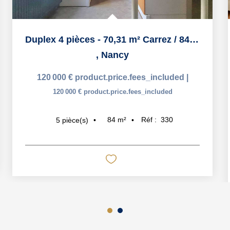
Duplex 4 pièces - 70,31 m² Carrez / 84,21 m² au sol - Situé...
,
Nancy
120 000 €
product.price.fees_included
|
120 000 €
product.price.fees_included
84
m²
Réf :
330
5
pièce(s)