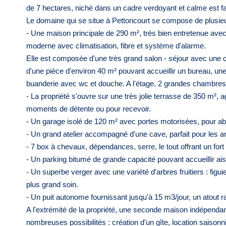
de 7 hectares, niché dans un cadre verdoyant et calme est fa
Le domaine qui se situe à Pettoncourt se compose de plusieurs
- Une maison principale de 290 m², très bien entretenue avec 
moderne avec climatisation, fibre et système d'alarme.
Elle est composée d'une très grand salon - séjour avec une 
d'une pièce d'environ 40 m² pouvant accueillir un bureau, un
buanderie avec wc et douche. A l'étage, 2 grandes chambres 
- La propriété s'ouvre sur une très jolie terrasse de 350 m²,
moments de détente ou pour recevoir.
- Un garage isolé de 120 m² avec portes motorisées, pour abr
- Un grand atelier accompagné d'une cave, parfait pour les ar
- 7 box à chevaux, dépendances, serre, le tout offrant un fort 
- Un parking bitumé de grande capacité pouvant accueillir ai
- Un superbe verger avec une variété d'arbres fruitiers : figuier
plus grand soin.
- Un puit autonome fournissant jusqu'à 15 m3/jour, un atout ra
A l'extrémité de la propriété, une seconde maison indépenda
nombreuses possibilités : création d'un gîte, location saison