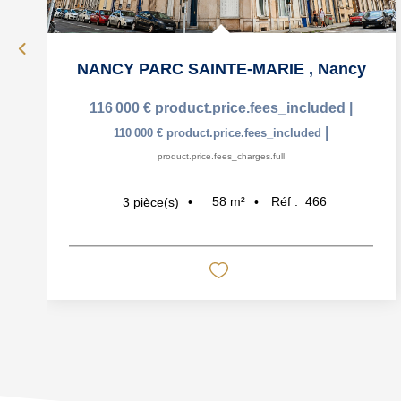
NANCY PARC SAINTE-MARIE
,
Nancy
116 000 €
product.price.fees_included
|
|
110 000 €
product.price.fees_included
product.price.fees_charges.full
58
m²
Réf :
466
3
pièce(s)