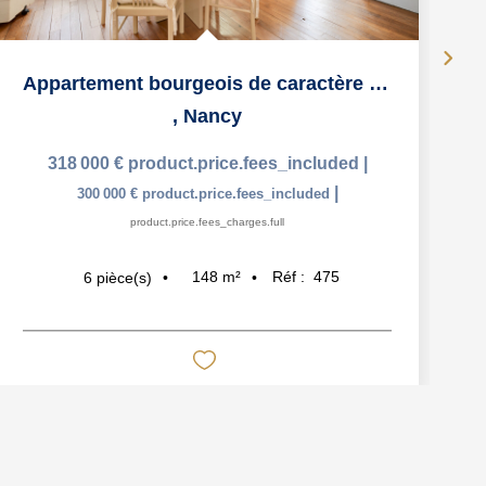
Appartement bourgeois de caractère - 148 m² - 4 chambres
,
Nancy
318 000 €
product.price.fees_included
|
|
300 000 €
product.price.fees_included
product.price.fees_charges.full
148
m²
Réf :
475
6
pièce(s)