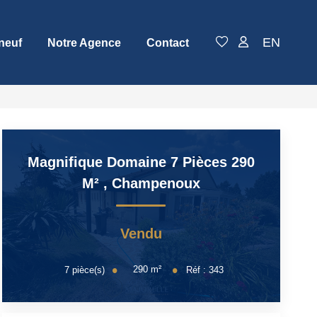
EN
neuf
Notre Agence
Contact
Magnifique Domaine 7 Pièces 290
M²
,
Champenoux
Vendu
290
m²
7
pièce(s)
Réf :
343