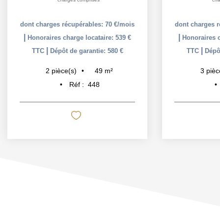
dont charges récupérables: 70 €/mois
dont charges r
|
|
Honoraires charge locataire: 539 €
Honoraires c
|
|
TTC
Dépôt de garantie: 580 €
TTC
Dépôt
49
m²
2
pièce(s)
3
pièc
Réf :
448