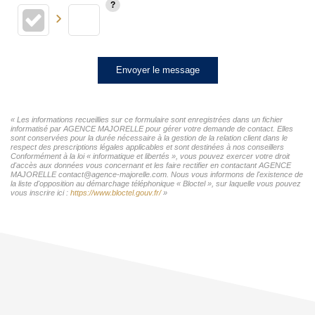
Envoyer le message
« Les informations recueillies sur ce formulaire sont enregistrées dans un fichier
informatisé par AGENCE MAJORELLE pour gérer votre demande de contact. Elles
sont conservées pour la durée nécessaire à la gestion de la relation client dans le
respect des prescriptions légales applicables et sont destinées à nos conseillers
Conformément à la loi « informatique et libertés », vous pouvez exercer votre droit
d'accès aux données vous concernant et les faire rectifier en contactant AGENCE
MAJORELLE contact@agence-majorelle.com. Nous vous informons de l'existence de
la liste d'opposition au démarchage téléphonique « Bloctel », sur laquelle vous pouvez
vous inscrire ici :
https://www.bloctel.gouv.fr/
»