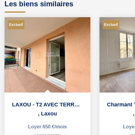
Les biens similaires
Exclusif
Exclusif
LAXOU - T2 AVEC TERRASSE ET CAVE
,
Laxou
Loyer 650 €/mois
Loye
charges comprises
cha