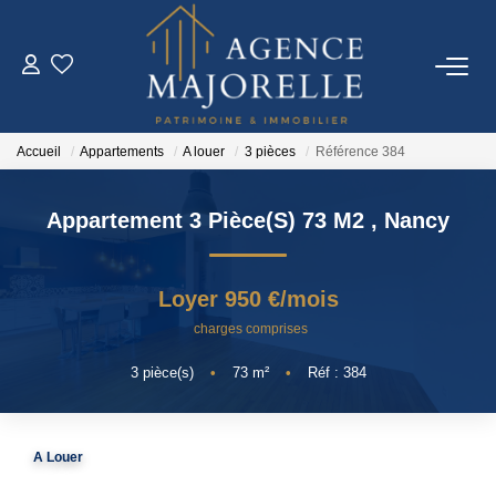
ACHETER
Accueil
Appartements
A louer
3 pièces
Référence 384
LOUER
Appartement 3 Pièce(s) 73 M2
,
Nancy
ESTIMER
Loyer 950 €/mois
FAIRE GÉRER
charges comprises
3
pièce(s)
•
73
m²
•
Réf : 384
IMMO NEUF
NOTRE AGENCE
A Louer