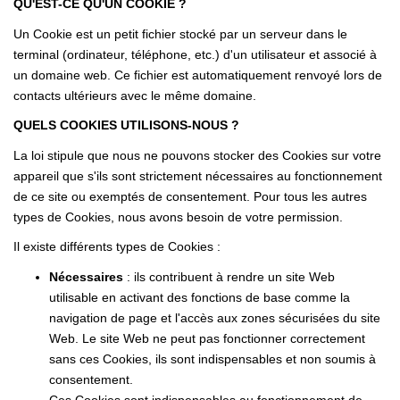
Notre Agence
QU'EST-CE QU'UN COOKIE ?
Nos Témoignages
Un Cookie est un petit fichier stocké par un serveur dans le
terminal (ordinateur, téléphone, etc.) d'un utilisateur et associé à
Nos Actualités
un domaine web. Ce fichier est automatiquement renvoyé lors de
contacts ultérieurs avec le même domaine.
CONTACT
QUELS COOKIES UTILISONS-NOUS ?
La loi stipule que nous ne pouvons stocker des Cookies sur votre
EN
appareil que s'ils sont strictement nécessaires au fonctionnement
de ce site ou exemptés de consentement. Pour tous les autres
types de Cookies, nous avons besoin de votre permission.
Il existe différents types de Cookies :
Nécessaires
: ils contribuent à rendre un site Web
utilisable en activant des fonctions de base comme la
navigation de page et l'accès aux zones sécurisées du site
Web. Le site Web ne peut pas fonctionner correctement
sans ces Cookies, ils sont indispensables et non soumis à
consentement.
Ces Cookies sont indispensables au fonctionnement de